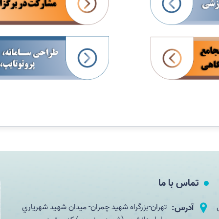
تماس با ما
آدرس:
تهران-بزرگراه شهید چمران- ميدان شهيد شهرياري