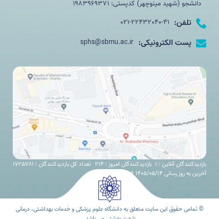
دانشجو (شهید مینوچهر) کدپستی: 1983969371
تلفن:
021-22432040-41
پست الکترونیکی:
sphs@sbmu.ac.ir
بازدیدکنندگان آنلاین : 1
بازدیدکنندگان امروز : 214
تعداد کل بازدیدکنندگان : 1725781
آخرین به روز رسانی 1405/05/14 12:36
© تمامی حقوق این سایت متعلق به دانشگاه علوم پزشکی و خدمات بهداشتی، درمانی
شهید بهشتی می باشد.