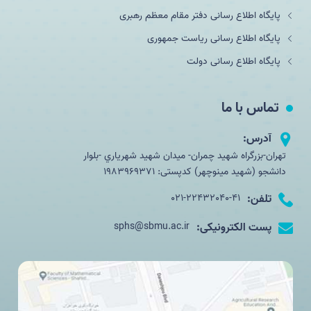
پایگاه اطلاع رسانی دفتر مقام معظم رهبری
پایگاه اطلاع رسانی ریاست جمهوری
پایگاه اطلاع رسانی دولت
تماس با ما
آدرس:
تهران-بزرگراه شهید چمران- ميدان شهيد شهرياري -بلوار
دانشجو (شهید مینوچهر) کدپستی: 1983969371
تلفن:
021-22432040-41
پست الکترونیکی:
sphs@sbmu.ac.ir