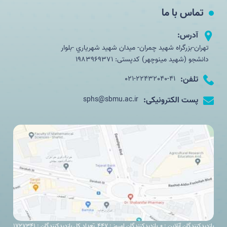
تماس با ما
آدرس:
تهران-بزرگراه شهید چمران- ميدان شهيد شهرياري -بلوار
دانشجو (شهید مینوچهر) کدپستی: 1983969371
تلفن:
021-22432040-41
پست الکترونیکی:
sphs@sbmu.ac.ir
بازدیدکنندگان آنلاین : 0
بازدیدکنندگان امروز : 447
تعداد کل بازدیدکنندگان : 1727341